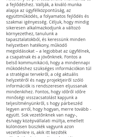
a fejlődéshez. Vallják, a kiváló munka
alapja az ügyfélközpontúság, az
együttműködés, a folyamatos fejlődés és
szakmai igényesség. Céljuk, hogy mindig
sikeresen alkalmazkodjunk a változó
környezethez, tanulunk a
tapasztalatokból, és keressünk minden
helyzetben hatékony, működő
megoldásokat – a legjobbat az ügyfélnek,
a csapatnak és a jövőnknek. Fontos a
belső kommunikáció, hogy a mindennapi
működéshez szükséges információkon túl
a stratégiai tervekről, a cég aktuális
helyzetéről és nagy projektjeiről szóló
információk is rendszeresen eljussanak
mindenkihez. Fontos, hogy időről időre
minőségi visszacsatolást kapjunk a
teljesítményünkről, s hogy párbeszéd
legyen arról, hogy hogyan, merre tovább -
együtt. Sok vezetőnknek van nagy-,
és/vagy középvállalati múltja, emellett
különösen büszkék vagyunk azon
vezetőinkre is, akik itt kezdték