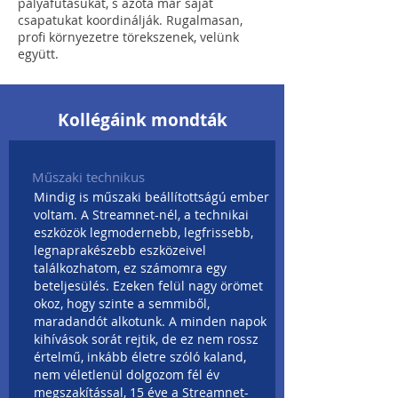
pályafutásukat, s azóta már saját
csapatukat koordinálják. Rugalmasan,
profi környezetre törekszenek, velünk
együtt.
Kollégáink mondták
Műszaki technikus
Mindig is műszaki beállítottságú ember
voltam. A Streamnet-nél, a technikai
eszközök legmodernebb, legfrissebb,
legnaprakészebb eszközeivel
találkozhatom, ez számomra egy
beteljesülés. Ezeken felül nagy örömet
okoz, hogy szinte a semmiből,
maradandót alkotunk. A minden napok
kihívások sorát rejtik, de ez nem rossz
értelmű, inkább életre szóló kaland,
nem véletlenül dolgozom fél év
megszakítással, 15 éve a Streamnet-