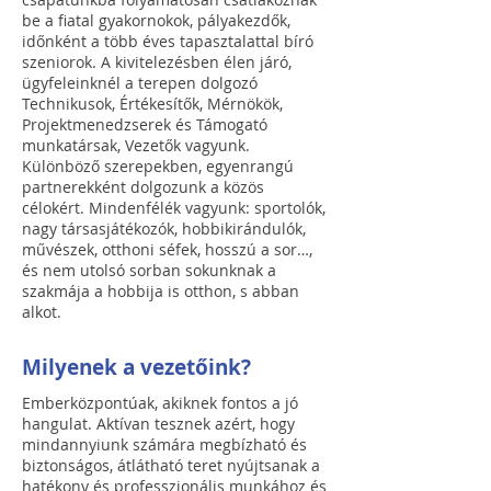
be a fiatal gyakornokok, pályakezdők,
időnként a több éves tapasztalattal bíró
szeniorok. A kivitelezésben élen járó,
ügyfeleinknél a terepen dolgozó
Technikusok, Értékesítők, Mérnökök,
Projektmenedzserek és Támogató
munkatársak, Vezetők vagyunk.
Különböző szerepekben, egyenrangú
partnerekként dolgozunk a közös
célokért. Mindenfélék vagyunk: sportolók,
nagy társasjátékozók, hobbikirándulók,
művészek, otthoni séfek, hosszú a sor…,
és nem utolsó sorban sokunknak a
szakmája a hobbija is otthon, s abban
alkot.
Milyenek a vezetőink?
Emberközpontúak, akiknek fontos a jó
hangulat. Aktívan tesznek azért, hogy
mindannyiunk számára megbízható és
biztonságos, átlátható teret nyújtsanak a
hatékony és professzionális munkához és