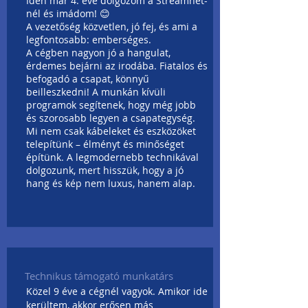
Idén már 4. éve dolgozom a Streamnet-
nél és imádom! 😊
A vezetőség közvetlen, jó fej, és ami a
legfontosabb: emberséges.
A cégben nagyon jó a hangulat,
érdemes bejárni az irodába. Fiatalos és
befogadó a csapat, könnyű
beilleszkedni! A munkán kívüli
programok segítenek, hogy még jobb
és szorosabb legyen a csapategység.
Mi nem csak kábeleket és eszközöket
telepítünk – élményt és minőséget
építünk. A legmodernebb technikával
dolgozunk, mert hisszük, hogy a jó
hang és kép nem luxus, hanem alap.
Technikus támogató munkatárs
Közel 9 éve a cégnél vagyok. Amikor ide
kerültem, akkor erősen más