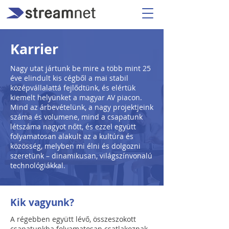
Karrier
Nagy utat jártunk be mire a több mint 25
éve elindult kis cégből a mai stabil
középvállalattá fejlődtünk, és elértük
kiemelt helyünket a magyar AV piacon.
Mind az árbevételünk, a nagy projektjeink
száma és volumene, mind a csapatunk
létszáma nagyot nőtt, és ezzel együtt
folyamatosan alakult az a kultúra és
közösség, melyben mi élni és dolgozni
szeretünk – dinamikusan, világszínvonalú
technológiákkal.
Kik vagyunk?
A régebben együtt lévő, összeszokott
csapatunkba folyamatosan csatlakoznak