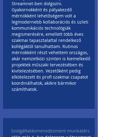
Streamnet-ben dolgozni.
Gyakornokként és pályakezdő
mérnökként lehetőségem volt a
legmodernebb kollaborációs és üzleti
kommunikációs technológiák
megismerésére, emellett több éves
szakmai tapasztalattal rendelkező
kollégáktól tanulhattam. Rutinos
mérnökként részt vehettem országos,
akár nemzetközi szinten is kiemelkedő
projektek műszaki tervezésében és
kivitelezésében. Vezetőként pedig
elkötelezett és profi szakmai csapatot
koordinálhatok, akikre bármikor
számíthatok.
Szolgáltatásmenedzsment munkatárs