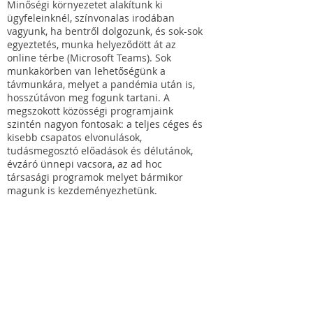
Minőségi környezetet alakítunk ki
ügyfeleinknél, színvonalas irodában
vagyunk, ha bentről dolgozunk, és sok-sok
egyeztetés, munka helyeződött át az
online térbe (Microsoft Teams). Sok
munkakörben van lehetőségünk a
távmunkára, melyet a pandémia után is,
hosszútávon meg fogunk tartani. A
megszokott közösségi programjaink
szintén nagyon fontosak: a teljes céges és
kisebb csapatos elvonulások,
tudásmegosztó előadások és délutánok,
évzáró ünnepi vacsora, az ad hoc
társasági programok melyet bármikor
magunk is kezdeményezhetünk.