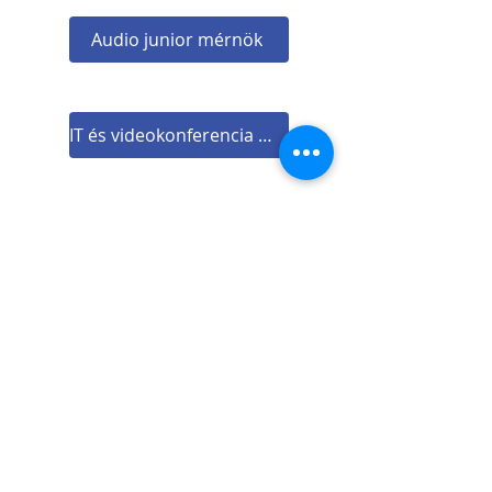
Audio junior mérnök
IT és videokonferencia mérnök
Gyakornoki pozíciók
Gyakornoki programunkba akkor