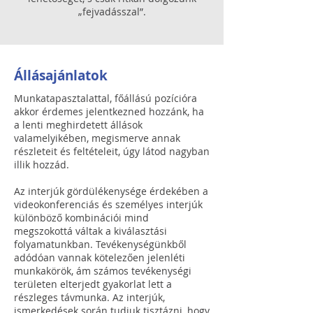
„fejvadásszal”.
Állásajánlatok
Munkatapasztalattal, főállású pozícióra
akkor érdemes jelentkezned hozzánk, ha
a lenti meghirdetett állások
valamelyikében, megismerve annak
részleteit és feltételeit, úgy látod nagyban
illik hozzád.
Az interjúk gördülékenysége érdekében a
videokonferenciás és személyes interjúk
különböző kombinációi mind
megszokottá váltak a kiválasztási
folyamatunkban. Tevékenységünkből
adódóan vannak kötelezően jelenléti
munkakörök, ám számos tevékenységi
területen elterjedt gyakorlat lett a
részleges távmunka. Az interjúk,
ismerkedések során tudjuk tisztázni, hogy