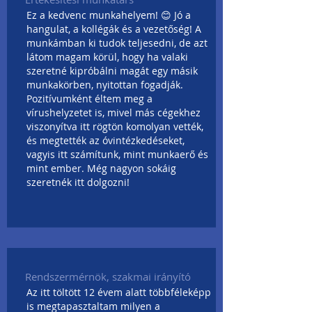
Ez a kedvenc munkahelyem! 😊 Jó a
hangulat, a kollégák és a vezetőség! A
munkámban ki tudok teljesedni, de azt
látom magam körül, hogy ha valaki
szeretné kipróbálni magát egy másik
munkakörben, nyitottan fogadják.
Pozitívumként éltem meg a
vírushelyzetet is, mivel más cégekhez
viszonyítva itt rögtön komolyan vették,
és megtették az óvintézkedéseket,
vagyis itt számítunk, mint munkaerő és
mint ember. Még nagyon sokáig
szeretnék itt dolgozni!
Rendszermérnök, szakmai irányító
Az itt töltött 12 évem alatt többféleképp
is megtapasztaltam milyen a