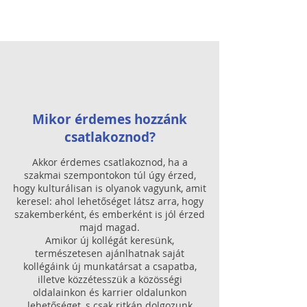
Mikor érdemes hozzánk
csatlakoznod?
Akkor érdemes csatlakoznod, ha a
szakmai szempontokon túl úgy érzed,
hogy kulturálisan is olyanok vagyunk, amit
keresel: ahol lehetőséget látsz arra, hogy
szakemberként, és emberként is jól érzed
majd magad.
Amikor új kollégát keresünk,
természetesen ajánlhatnak saját
kollégáink új munkatársat a csapatba,
illetve közzétesszük a közösségi
oldalainkon és karrier oldalunkon
lehetőséget, s csak ritkán dolgozunk