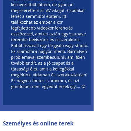
környezetből jöttem, de gyorsan
megszerettem az AV világát. Csodákat
lehet a semmiből építeni. Itt
találkozhat az ember a kor
legfejlettebb videokonferenciás
eszközeivel, amiket aztán egy ’csupasz’
terembe beviszünk és összerakunk.
Ebből összeáll egy tárgyaló vagy stúdió.
Ez számomra nagyon menő. Bármilyen
problémával szembesülünk, ami fixen
továbblendít, az a jó csapat és a
társasági élet, amit a kollégákkal
megélünk. Vidáman és szórakoztatóan!
Ez nagyon fontos számomra, és azt
gondolom nem egyedül érzek így…. 😊
Személyes és online terek