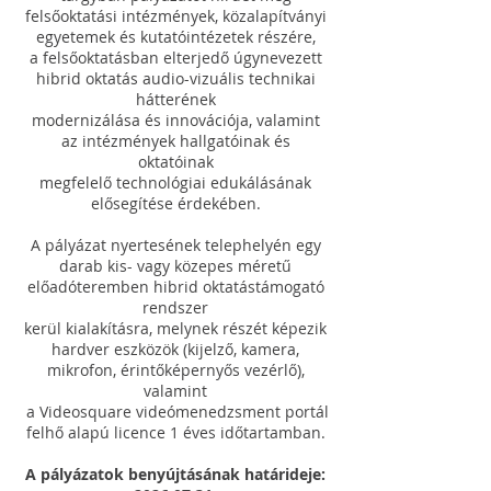
felsőoktatási intézmények, közalapítványi
egyetemek és kutatóintézetek részére,
a felsőoktatásban elterjedő úgynevezett
hibrid oktatás audio-vizuális technikai
hátterének
modernizálása és innovációja, valamint
az intézmények hallgatóinak és
oktatóinak
megfelelő technológiai edukálásának
elősegítése érdekében.
A pályázat nyertesének telephelyén egy
darab kis- vagy közepes méretű
előadóteremben hibrid oktatástámogató
rendszer
kerül kialakításra, melynek részét képezik
hardver eszközök (kijelző, kamera,
mikrofon, érintőképernyős vezérlő),
valamint
a Videosquare videómenedzsment portál
felhő alapú licence 1 éves időtartamban.
A pályázatok benyújtásának határideje: