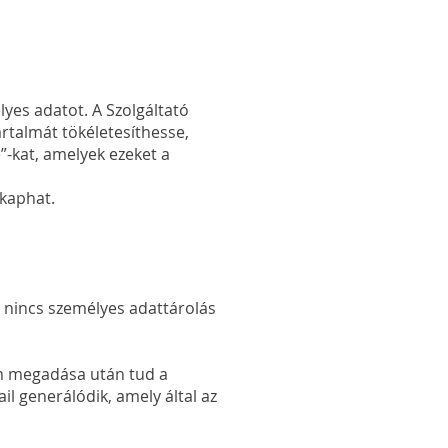
yes adatot. A Szolgáltató
artalmát tökéletesíthesse,
”-kat, amelyek ezeket a
kaphat.
, nincs személyes adattárolás
zám megadása után tud a
l generálódik, amely által az