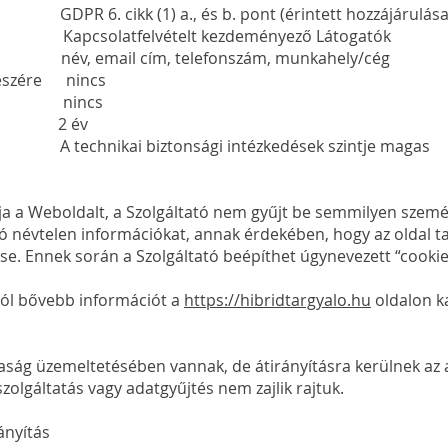
cikk (1) a., és b. pont (érintett hozzájárulása, és 
 Kapcsolatfelvételt kezdeményező Látogatók
év, email cím, telefonszám, munkahely/cég
részére nincs
ldre nincs
dő 2 év
 technikai biztonsági intézkedések szintje magas
a a Weboldalt, a Szolgáltató nem gyűjt be semmilyen személ
ló névtelen információkat, annak érdekében, hogy az oldal t
se. Ennek során a Szolgáltató beépíthet úgynevezett “cookie
-ról bővebb információt a
https://hibridtargyalo.hu
oldalon k
ság üzemeltetésében vannak, de átirányításra kerülnek az a
zolgáltatás vagy adatgyűjtés nem zajlik rajtuk.
ítás