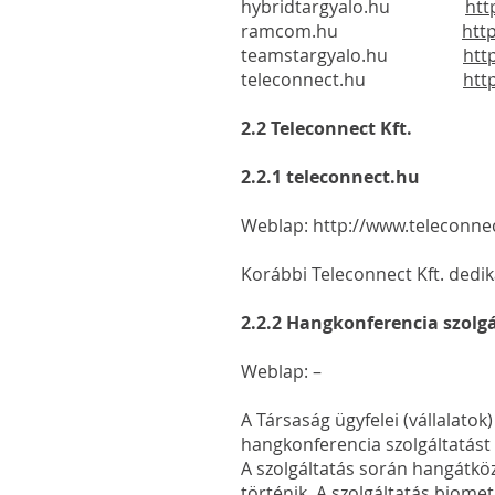
hybridtargyalo.hu
htt
ramcom.hu
htt
teamstargyalo.hu
htt
teleconnect.hu
htt
2.2 Teleconnect Kft.
2.2.1 teleconnect.hu
Weblap:
http://www.teleconne
Korábbi Teleconnect Kft. dedik
2.2.2 Hangkonferencia szolg
Weblap: –
A Társaság ügyfelei (vállalatok
hangkonferencia szolgáltatást 
A szolgáltatás során hangátköz
történik. A szolgáltatás biome