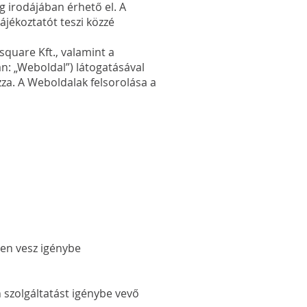
 irodájában érhető el. A
ájékoztatót teszi közzé
square Kft., valamint a
an: „Weboldal”) látogatásával
zza. A Weboldalak felsorolása a
ében vesz igénybe
n szolgáltatást igénybe vevő