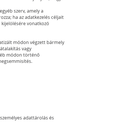
egyéb szerv, amely a
zza; ha az adatkezelés céljait
ő kijelölésére vonatkozó
tizált módon végzett bármely
átalakítás vagy
egyéb módon történő
 megsemmisítés.
személyes adattárolás és