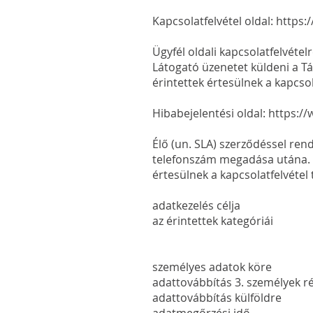
Kapcsolatfelvétel oldal:
https:
Ügyfél oldali kapcsolatfelvéte
Látogató üzenetet küldeni a Tá
érintettek értesülnek a kapcsol
Hibabejelentési oldal:
https:/
Élő (un. SLA) szerződéssel rend
telefonszám megadása utána. Az
értesülnek a kapcsolatfelvétel 
adatkezelés célja GDPR 6. 
az érintettek kategóriái
Hibabejelentést ke
vállalati al
személyes adatok köre n
adattovábbítás 3. személyek 
adattovábbítás külfö