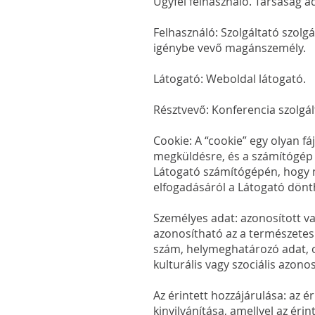
Ügyfél felhasználó. Társaság a
Felhasználó: Szolgáltató szolgá
igénybe vevő magánszemély.
Látogató: Weboldal látogató.
Résztvevő: Konferencia szolgál
Cookie: A “cookie” egy olyan f
megküldésre, és a számítógép 
Látogató számítógépén, hogy 
elfogadásáról a Látogató dönt
Személyes adat: azonosított v
azonosítható az a természetes
szám, helymeghatározó adat, onl
kulturális vagy szociális azon
Az érintett hozzájárulása: az 
kinyilvánítása, amellyel az érin