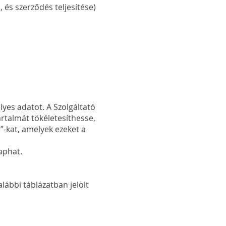
szerződés teljesítése)
yes adatot. A Szolgáltató
artalmát tökéletesíthesse,
”-kat, amelyek ezeket a
aphat.
lábbi táblázatban jelölt