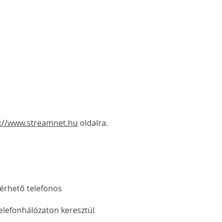
s://www.streamnet.hu
oldalra.
lérhető telefonos
telefonhálózaton keresztül