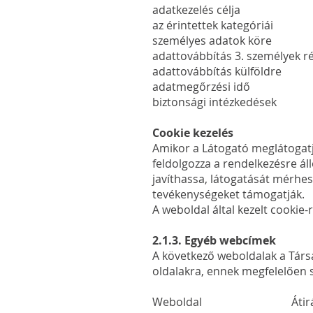
adatkezelés célja GDPR 6. 
az érintettek kategóriái
személyes adatok köre n
adattovábbítás 3. személyek 
adattovábbítás külfö
adatmegőrzési i
biztonsági intézkedések A
Cookie kezelés
Amikor a Látogató meglátogatj
feldolgozza a rendelkezésre ál
javíthassa, látogatását mérhes
tevékenységeket támogatják.
A weboldal által kezelt cookie
2.1.3. Egyéb webcímek
A következő weboldalak a Társa
oldalakra, ennek megfelelően s
Weboldal Átirány