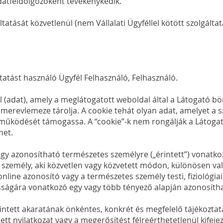
datfeldolgozóként tevékenykedik.
ltatását közvetlenül (nem Vállalati Ügyféllel kötött szolgálta
tatást használó Ügyfél Felhasználó, Felhasználó.
ájl (adat), amely a meglátogatott weboldal által a Látogató
merevlemeze tárolja. A cookie tehát olyan adat, amelyet a s
működését támogassa. A “cookie”-k nem rongálják a Látogat
het.
agy azonosítható természetes személyre („érintett”) vonatk
 személy, aki közvetlen vagy közvetett módon, különösen val
ine azonosító vagy a természetes személy testi, fiziológiai,
osságára vonatkozó egy vagy több tényező alapján azonosíth
érintett akaratának önkéntes, konkrét és megfelelő tájékozt
tett nyilatkozat vagy a megerősítést félreérthetetlenül kifeje