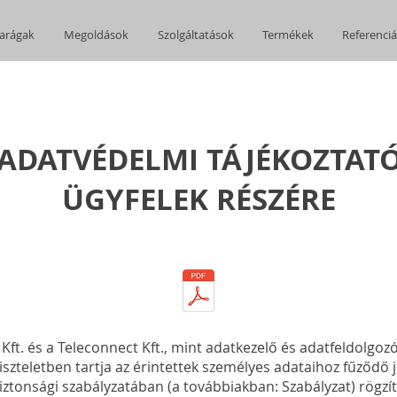
arágak
Megoldások
Szolgáltatások
Termékek
Referenci
ADATVÉDELMI TÁJÉKOZTAT
ÜGYFELEK RÉSZÉRE
ft. és a Teleconnect Kft., mint adatkezelő és adatfeldolgozó
iszteletben tartja az érintettek személyes adataihoz fűződő j
iztonsági szabályzatában (a továbbiakban: Szabályzat) rögzít