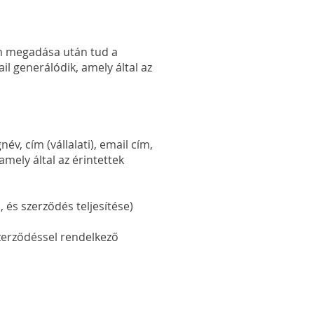
zám megadása után tud a
l generálódik, amely által az
v, cím (vállalati), email cím,
mely által az érintettek
szerződés teljesítése)
ődéssel rendelkező