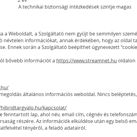
dő 2 év
 technikai biztonsági intézkedések szintje magas
a a Weboldalt, a Szolgáltató nem gyűjt be semmilyen személ
ló névtelen információkat, annak érdekében, hogy az oldal t
se. Ennek során a Szolgáltató beépíthet úgynevezett “cookie
-ról bővebb információt a
https://www.streamnet.hu
oldalon 
.hu/
 megoldás általános információs weboldal. Nincs beléptetés
/hibridtargyalo.hu/kapcsolat/
lre fenntartott lap, ahol név, email cím, cégnév és telefons
rsaság részére. Az információk elküldése után egy belső emai
atfelvétel tényéről, a feladó adatairól.