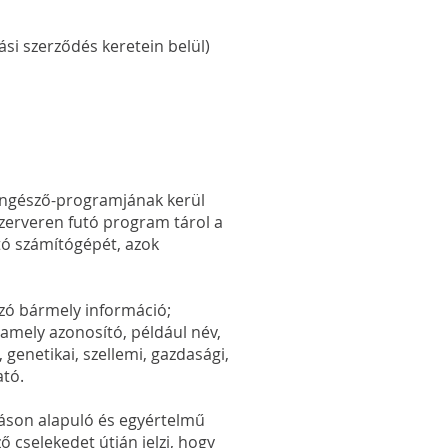
tási szerződés keretein belül)
 böngésző-programjának kerül
zerveren futó program tárol a
ó számítógépét, azok
ozó bármely információ;
amely azonosító, például név,
 genetikai, szellemi, gazdasági,
ató.
atáson alapuló és egyértelmű
ző cselekedet útján jelzi, hogy