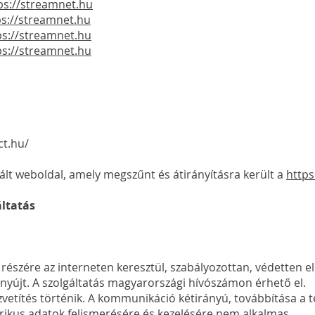
ps://streamnet.hu
ps://streamnet.hu
ps://streamnet.hu
ps://streamnet.hu
ct.hu/
ált weboldal, amely megszűnt és átirányításra került a
http
áltatás
) részére az interneten keresztül, szabályozottan, védetten e
nyújt. A szolgáltatás magyarországi hívószámon érhető el.
vetítés történik. A kommunikáció kétirányú, továbbítása a 
trikus adatok felismerésére és kezelésére nem alkalmas.