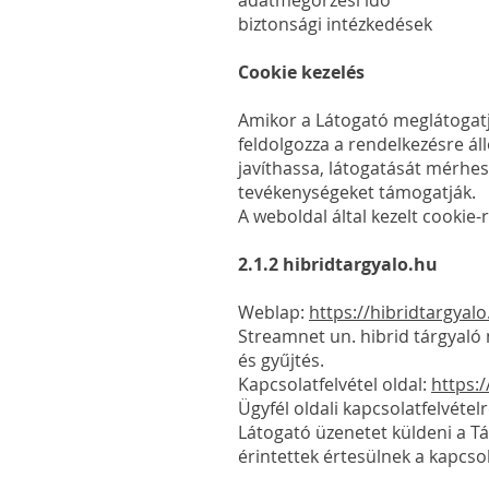
adatmegőrzési i
biztonsági intézkedések A
Cookie kezelés
Amikor a Látogató meglátogatj
feldolgozza a rendelkezésre ál
javíthassa, látogatását mérhes
tevékenységeket támogatják.
A weboldal által kezelt cookie
2.1.2 hibridtargyalo.hu
Weblap:
https://hibridtargyalo
Streamnet un. hibrid tárgyaló
és gyűjtés.
Kapcsolatfelvétel oldal:
https:/
Ügyfél oldali kapcsolatfelvéte
Látogató üzenetet küldeni a Tá
érintettek értesülnek a kapcsol