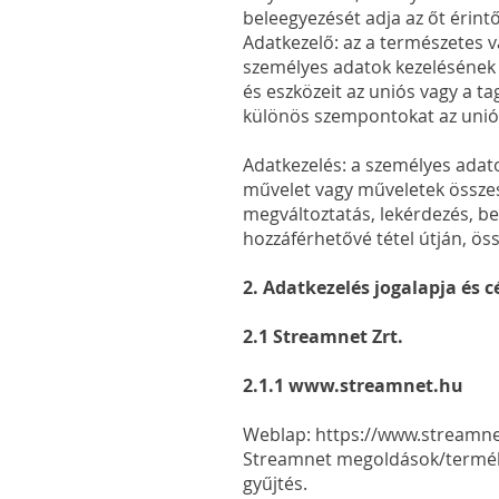
beleegyezését adja az őt érint
Adatkezelő: az a természetes v
személyes adatok kezelésének c
és eszközeit az uniós vagy a t
különös szempontokat az uniós
Adatkezelés: a személyes ada
művelet vagy műveletek összessé
megváltoztatás, lekérdezés, be
hozzáférhetővé tétel útján, ös
2. Adatkezelés jogalapja és c
2.1 Streamnet Zrt.
2.1.1
www.streamnet.hu
Weblap:
https://www.streamne
Streamnet megoldások/termékek
gyűjtés.