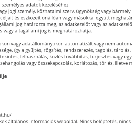
ő személyes adatok kezeléséhez.
agy jogi személy, közhatalmi szerv, ügynökség vagy bármely 
éljait és eszközeit önállóan vagy másokkal együtt meghatáro
agállami jog határozza meg, az adatkezelőt vagy az adatkezel
 vagy a tagállami jog is meghatározhatja.
tokon vagy adatállományokon automatizált vagy nem automa
ge, így a gyűjtés, rögzítés, rendszerezés, tagolás, tárolás, 
tekintés, felhasználás, közlés továbbítás, terjesztés vagy 
szehangolás vagy összekapcsolás, korlátozás, törlés, illetve
élja
t.hu/
 általános információs weboldal. Nincs beléptetés, nincs 