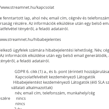
//www.streamnet.hu/kapcsolat
lre fenntartott lap, ahol név, email cím, cégnév és telefons
rsaság részére. Az információk elküldése után egy belső emai
atfelvétel tényéről, a feladó adatairól.
/www.streamnet.hu/hibabejelentes
elkező ügyfelek számára hibabejelentési lehetőség. Név, cégné
 információk elküldése után egy belső email generálódik, a
tényéről, a feladó adatairól.
cikk (1) a., és b. pont (érintett hozzájárulása, és 
 Kapcsolatfelvételt kezdeményező Látogatók
zdeményező Látogatók (élő SLA szerz
kalmazottak)
év, email cím, telefonszám, munkahely/cég
részére nincs
ldre nincs