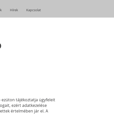
ák
Hírek
Kapcsolat
Ó
 ezúton tájékoztatja ügyfeleit
ogait, ezért adatkezelése
ettek értelmében jár el. A