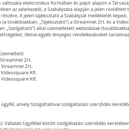
 változata elektronikus formában és papír alapon a Társaság
ben az adatkezelő, a Szabályzata alapján a jelen rövidített t
 részére. A jelen tájékoztató a Szabályzat mellékletét képezi.
ó (a továbbiakban: „Tájékoztató”) a Streamnet Zrt. és a Video
an: „Szolgáltató”) által üzemeltetett weboldalak (továbbiakb
ettségeket, illetve egyéb lényeges rendelkezéseket tartalma
ltető
treamnet Zrt.
Streamnet Zrt.
deosquare Kft.
ideosquare Kft.
ati ügyfél, amely Szolgáltatóval szolgáltatási szerződés keret
): Vállalati Ügyféllel kötött szolgáltatási szerződés keretébe