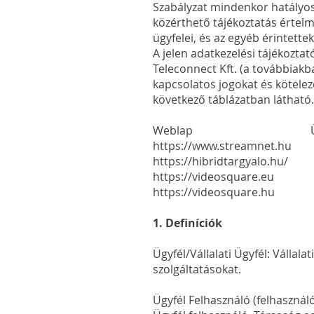
Szabályzat mindenkor hatályos
közérthető tájékoztatás értelmé
ügyfelei, és az egyéb érintettek
A jelen adatkezelési tájékoztat
Teleconnect Kft. (a továbbiakb
kapcsolatos jogokat és kötelez
következő táblázatban látható.
Weblap Üzeme
https://www.streamnet.hu S
https://hibridtargyalo.hu/ 
https://videosquare.eu Vi
https://videosquare.hu V
1. Definíciók
Ügyfél/Vállalati Ügyfél: Vállal
szolgáltatásokat.
Ügyfél Felhasználó (felhasználó