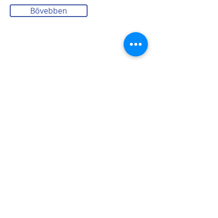
Bővebben
Referenciáink
Ügyfeleink köre szerteágazó, a
gazdaság különböző területeit
képviselik, legyen szó autógyártásról,
bankszertorról, kereskedelemről,
oktatásról vagy államigazgatásról.
Ismerje meg referenciáinkat
Bővebben