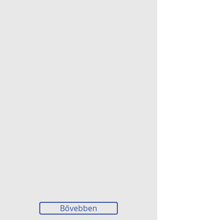
Államigazgatás
Kereskedelem
Vendéglátás
Sportlétesítmények
Bővebben