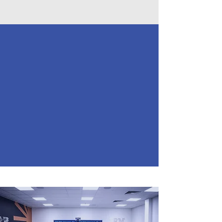
25
80
év tapasztalat
munkavállaló
4,5 mrd
400+
éves árbevétel
ügyfél