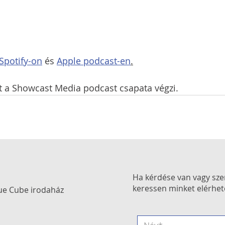
Spotify-on
 és 
Apple podcast-en
.
t a Showcast Media podcast csapata végzi.
Ha kérdése van vagy szer
keressen minket elérhet
ue Cube irodaház