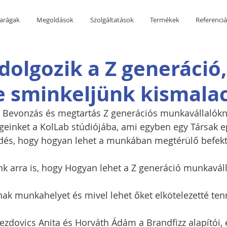
arágak
Megoldások
Szolgáltatások
Termékek
Referenci
olgozik a Z generáció,
e sminkeljünk kismalac
Bevonzás és megtartás Z generációs munkavállalókn
einket a KolLab stúdiójába, ami egyben egy Társak epi
rdés, hogy hogyan lehet a munkában megtérülő befekte
nk arra is, hogy Hogyan lehet a Z generáció munkaválla
nak munkahelyet és mivel lehet őket elkötelezetté ten
zdovics Anita és Horváth Ádám a Brandfizz alapítói,