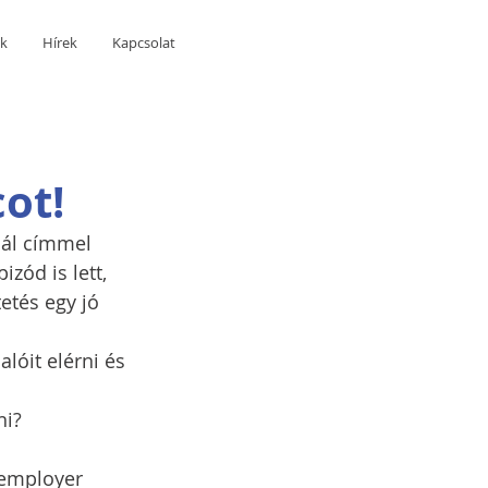
ák
Hírek
Kapcsolat
ot!
ál címmel 
zód is lett, 
tés egy jó 
lóit elérni és 
ni?
 employer 