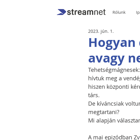
Rólunk
Ip
2023. jún. 1.
Hogyan d
avagy n
Tehetségmágnesek: 
hívtuk meg a vendég
hiszen központi ké
társ. 
De kíváncsiak voltu
megtartani? 
Mi alapján választa
A mai epizódban Zve