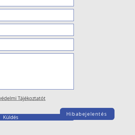
védelmi Tájékoztatót
Hibabejelentés
Küldés