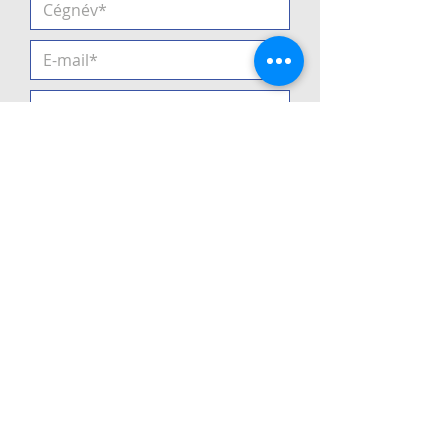
Elfogadom az
Adatvédelmi
Tájékoztatót
Küldés
2021
Minden jog fenntartva! •
Adatvédelem
•
ÁSZF