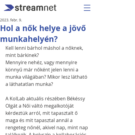
2023. febr. 9.
Hol a nők helye a jövő
munkahelyén?
Kell lenni bárhol máshol a nőknek, 
mint bárkinek? 
Mennyire nehéz, vagy mennyire 
könnyű már nőként jelen lenni a 
munka világában? Mikor lesz látható 
a láthatatlan munka?
A KolLab aktuális részében Békéssy 
Olgát a Női váltó megalkotóját 
kérdeztük arról, mit tapasztalt ő 
maga és mit tapasztal annál a 
rengeteg nőnél, akivel nap, mint nap 
találkozik. A helyszín a kollaborációs 