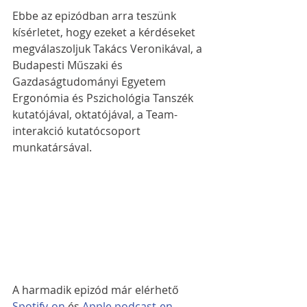
Ebbe az epizódban arra teszünk 
kísérletet, hogy ezeket a kérdéseket 
megválaszoljuk Takács Veronikával, a 
Budapesti Műszaki és 
Gazdaságtudományi Egyetem
Ergonómia és Pszichológia Tanszék 
kutatójával, oktatójával, a Team-
interakció kutatócsoport 
munkatársával.
A harmadik epizód már elérhető 
Spotify-on
 és 
Apple podcast-en
.