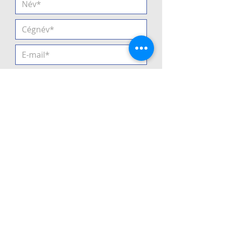
Elfogadom az
Adatvédelmi
Tájékoztatót
Küldés
2021
Minden jog fenntartva! •