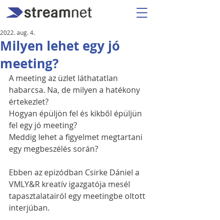
2022. aug. 4.
Milyen lehet egy jó
meeting?
A meeting az üzlet láthatatlan 
habarcsa. Na, de milyen a hatékony 
értekezlet? 
Hogyan épüljön fel és kikből épüljün 
fel egy jó meeting? 
Meddig lehet a figyelmet megtartani 
egy megbeszélés során?
Ebben az epizódban Csirke Dániel a 
VMLY&R kreatív igazgatója mesél 
tapasztalatairól egy meetingbe oltott 
interjúban. 