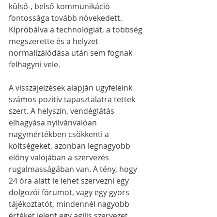
külső-, belső kommunikáció 
fontossága tovább növekedett. 
Kipróbálva a technológiát, a többség 
megszerette és a helyzet 
normalizálódása után sem fognak 
felhagyni vele. 
A visszajelzések alapján ügyfeleink 
számos pozitív tapasztalatra tettek 
szert. A helyszín, vendéglátás 
elhagyása nyilvánvalóan 
nagymértékben csökkenti a 
költségeket, azonban legnagyobb 
előny valójában a szervezés 
rugalmasságában van. A tény, hogy 
24 óra alatt le lehet szervezni egy 
dolgozói fórumot, vagy egy gyors 
tájékoztatót, mindennél nagyobb 
értéket jelent egy agilis szervezet 