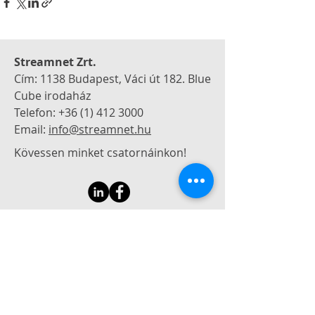
Streamnet Zrt.
Cím: 1138 Budapest, Váci út 182.
Blue
Cube irodaház
Telefon:
+36 (1) 412 3000
Email:
info@streamnet.hu
Kövessen minket csatornáinkon!
Ha kérdése van vagy szeretne
árajánlatot kérni, keressen minket
elérhetőségeinken!