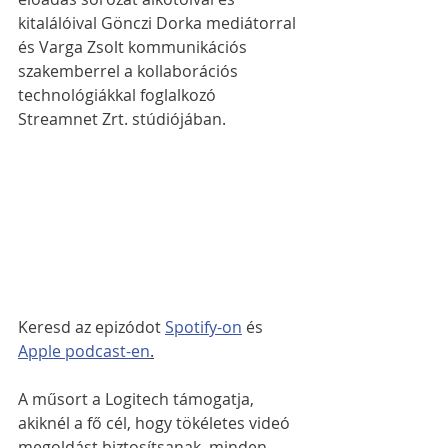
kitalálóival Gönczi Dorka mediátorral 
és Varga Zsolt kommunikációs 
szakemberrel a kollaborációs 
technológiákkal foglalkozó 
Streamnet Zrt. stúdiójában.
Keresd az epizódot 
Spotify-on
 és 
Apple podcast-en
.
A műsort a Logitech támogatja, 
akiknél a fő cél, hogy tökéletes videó 
megoldást biztosítsanak, minden 