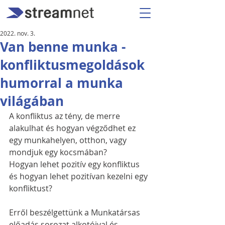
2022. nov. 3.
Van benne munka -
konfliktusmegoldások
humorral a munka
világában
A konfliktus az tény, de merre 
alakulhat és hogyan végződhet ez 
egy munkahelyen, otthon, vagy 
mondjuk egy kocsmában? 
Hogyan lehet pozitív egy konfliktus 
és hogyan lehet pozitívan kezelni egy 
konfliktust?
Erről beszélgettünk a Munkatársas 
előadás sorozat alkotóival és 