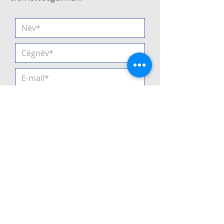
Elfogadom az
Adatvédelmi
Tájékoztatót
Küldés