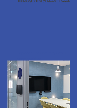
minőségi élményt biztosít hozzá.
Laptopról indított, egyszerű
meetingekhez
Kérem az ajánlatot!