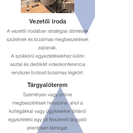
Vezetői iroda
A vezetői irodában stratégiai döntések
születnek és bizalmas megbeszélések
zajlanak.
A szűkkörű egyeztetésekhez külön
asztal és dedikált videokonferencia
rendszer biztosít bizalmas légkört.
Tárgyalóterem
Személyes vagy online
megbeszélések helyszíne, ahol a
kollégákkal vagy ügyfelekkel történő
egyeztetést egy jól felszerelt tárgyaló
jelentősen támogat.