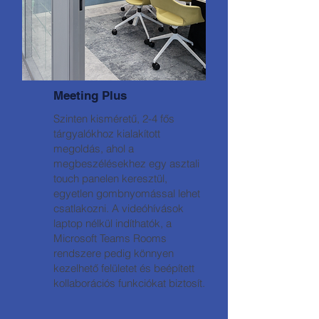
Meeting Plus
Szinten kisméretű, 2-4 fős
tárgyalókhoz kialakított
megoldás, ahol a
megbeszélésekhez egy asztali
touch panelen keresztül,
egyetlen gombnyomással lehet
csatlakozni. A videóhívások
laptop nélkül indíthatók, a
Microsoft Teams Rooms
rendszere pedig könnyen
kezelhető felületet és beépített
kollaborációs funkciókat biztosít.