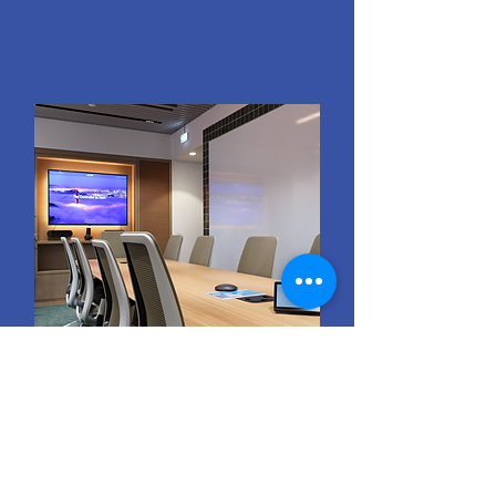
Gyors hívásindítás egy
gombnyomással
Kérem az ajánlatot!
Meeting Pro