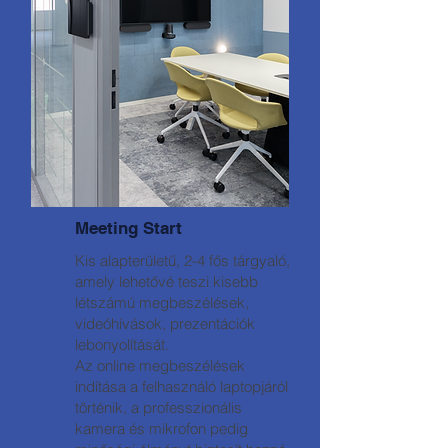
Meeting Start
Kis alapterületű, 2-4 fős tárgyaló,
amely lehetővé teszi kisebb
létszámú megbeszélések,
videóhívások, prezentációk
lebonyolítását.
Az online megbeszélések
indítása a felhasználó laptopjáról
történik, a professzionális
kamera és mikrofon pedig