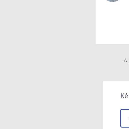
A 
Ké