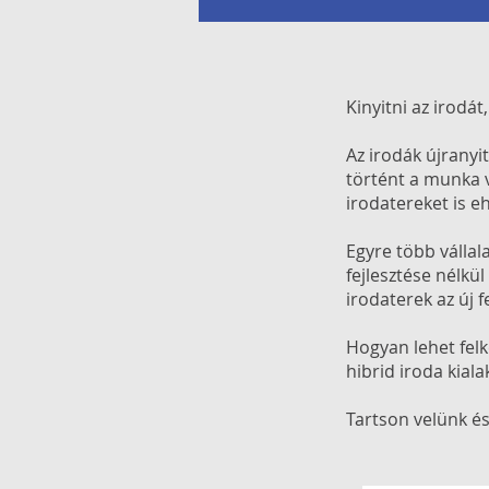
Kinyitni az irodá
Az irodák újranyi
történt a munka 
irodatereket is e
Egyre több vállal
fejlesztése nélk
irodaterek az új 
Hogyan lehet fel
hibrid iroda kiala
Tartson velünk és