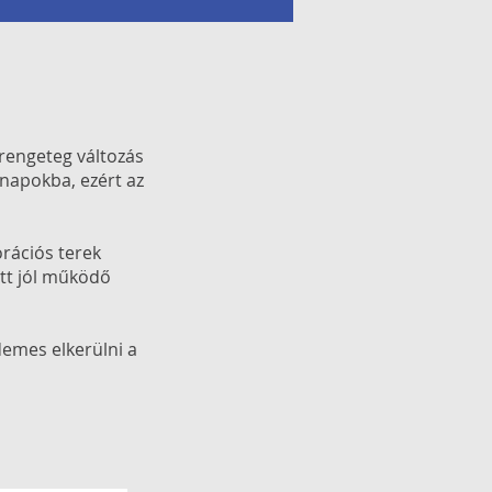
 rengeteg változás
napokba, ezért az
orációs terek
tt jól működő
demes elkerülni a