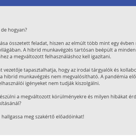
t, de hogyan?
tása összetett feladat, hiszen az elmúlt több mint egy évben
világában. A hibrid munkavégzés tartósan beépült a minden
hhez a megváltozott felhasználáshoz kell igazítani.
at vezetője tapasztalhatja, hogy az irodai tárgyalók és kollab
ül a hibrid munkavégzés nem megvalósítható. A pandémia elő
felhasználói igényeket nem tudják kiszolgálni.
készülni a megváltozott körülményekre és milyen hibákat ér
kításánál?
 hallgassa meg szakértő előadóinkat!